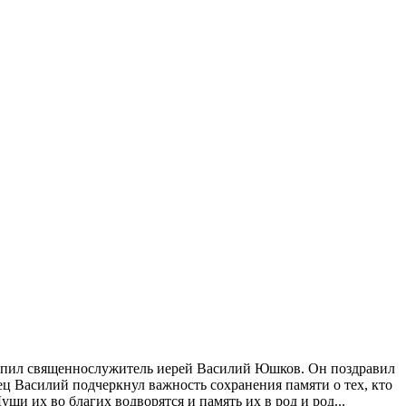
упил священнослужитель иерей Василий Юшков. Он поздравил
ец Василий подчеркнул важность сохранения памяти о тех, кто
и их во благих водворятся и память их в род и род...