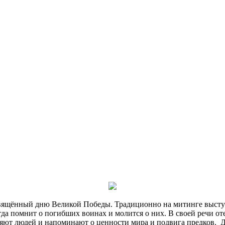
свящённый дню Великой Победы. Традиционно на митинге выст
гда помнит о погибших воинах и молится о них. В своей речи от
няют людей и напоминают о ценности мира и подвига предков. Душ