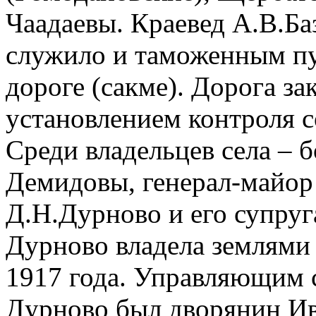
Чаадаевы. Краевед А.В.Ба
служило и таможенным пу
дороге (сакме). Дорога зак
установлением контроля с
Среди владельцев села – 
Демидовы, генерал-майор
Д.Н.Дурново и его супру
Дурново владела землями
1917 года. Управляющим
Дурново был дворянин И