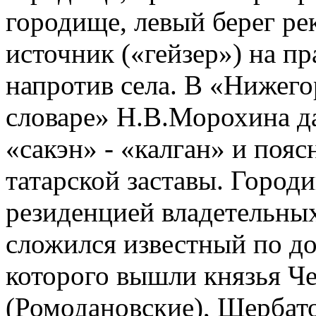
городище, левый берег р
источник («гейзер») на п
напротив села. В «Нижег
словаре» Н.В.Морохина да
«сакэн» - «калган» и пояс
татарской заставы. Город
резиденцией владетельных
сложился известный по до
которого вышли князья Ч
(Ромодановские), Щербат