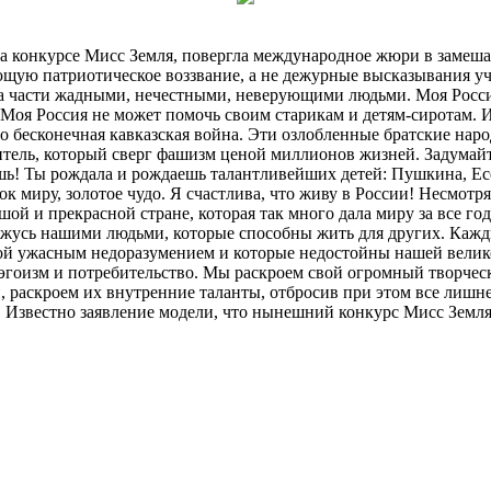
на конкурсе Мисс Земля, повергла международное жюри в замеш
ую патриотическое воззвание, а не дежурные высказывания уча
на части жадными, нечестными, неверующими людьми. Моя Росси
Моя Россия не может помочь своим старикам и детям-сиротам. Из
то бесконечная кавказская война. Эти озлобленные братские нар
итель, который сверг фашизм ценой миллионов жизней. Задумайт
ишь! Ты рождала и рождаешь талантливейших детей: Пушкина, Ес
 миру, золотое чудо. Я счастлива, что живу в России! Несмотря 
ьшой и прекрасной стране, которая так много дала миру за все г
Горжусь нашими людьми, которые способны жить для других. Каж
ой ужасным недоразумением и которые недостойны нашей велик
эгоизм и потребительство. Мы раскроем свой огромный творческ
, раскроем их внутренние таланты, отбросив при этом все лишн
а. Известно заявление модели, что нынешний конкурс Мисс Земл