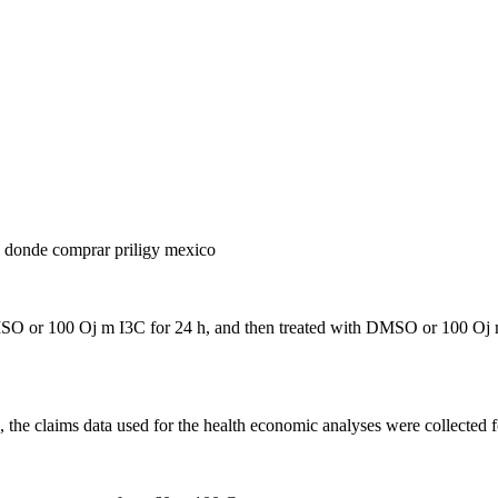
ow donde comprar priligy mexico
MSO or 100 Ој m I3C for 24 h, and then treated with DMSO or 100 Ој m
, the claims data used for the health economic analyses were collected 