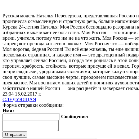
Русская модель Наталья Переверзева, представлявшая Россию 
произнесла осмысленную и страстную речь, больше напоминающ
Курска 24-летняя Наталья: Моя Россия беспощадно разорвана 
избранных выкачивает её богатства. Моя Россия — это нищий. 
врачи, учителя, потому что им не на что жить. Моя Россия — э
запрещают преподавать его в школах. Моя Россия это — побед
Моя дорогая, бедная Россия! Ты всё еще живешь, ты еще дыш
нескольких страницах, и каждое имя — это драгоценный подарок
кто управляет сейчас Россией, я горда тем родилась в этой бол
героизм, храбрость, стойкость, которые присуще ей в веках. 
неприглядными, уродливыми явлениями, которые кажутся пор
свои лучшие, самые высокие черты, преодолеем повсеместные 
прекрасное. Мы воспитаем наших детей в понятиях духовности
заботиться о нашей России — она расцветёт и засверкает снов
23:04 15.02.2017 г.
СЛЕДУЮЩАЯ
Форма отправки сообщения:
Имя:
Сообщение: