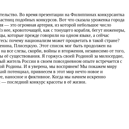
ательство. Во время презентации на Филиппинах конкурсантка
стниц подобных конкурсов. Вот что сказала уроженка города
я — это огромная артерия, из которой небольшое число
 нее, кровоточащей, как с тонущего корабля, бегут инженеры,
оды, которые прежде говорили на одном языке, а сейчас
есь: почему национализм может процветать в такой стране?
енина, Плисецкую. Этот список мог быть продолжен на
на все слезы, скорби, войны и вторжения, независимо от того,
оды её существования. Я горжусь своей Родиной за милосердие,
дый житель России в своем повседневном опыте встречается с
ой Родины. И я уверена, мы воспрянем! Мы покажем миру
ий потенциал, привнесем в этот мир нечто новое и
ее, наносное и фиктивное. Когда мы начнем искренно
я — последний конкурс красоты в её жизни.