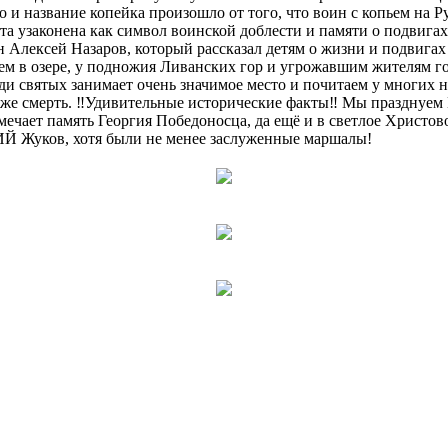
о и название копейка произошло от того, что воин с копьем на 
нта узаконена как символ воинской доблести и памяти о подвиг
н Алексей Назаров, который рассказал детям о жизни и подвигах
ем в озере, у подножия Ливанских гор и угрожавшим жителям го
и святых занимает очень значимое место и почитаем у многих на
даже смерть. ‼Удивительные исторические факты‼ Мы празднуем 
отмечает память Георгия Победоносца, да ещё и в светлое Христ
ИЙ Жуков, хотя были не менее заслуженные маршалы!