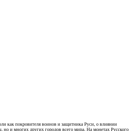
оли как покровителя воинов и защитника Руси, о влиянии
ы, но и многих других городов всего мира. На монетах Русского