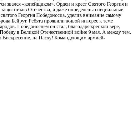
Руси звался «копейщиком». Орден и крест Святого Георгия и
ах защитников Отечества, и даже определены специальные
 святого Георгия Победоносца, уделив внимание самому
рода Бейрут. Ребята проявили живой интерес к теме
родов. Победоносцем он стал, благодаря крепкой вере,
Победу в Великой Отечественной войне 9 мая. А между тем,
ово Воскресение, на Пасху! Командующим армией-