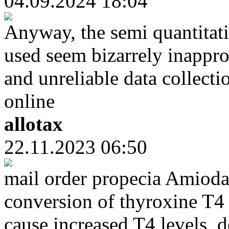
04.09.2024 18:04
Anyway, the semi quantitat
used seem bizarrely inappro
and unreliable data collect
online
allotax
22.11.2023 06:50
mail order propecia Amiodar
conversion of thyroxine T4
cause increased T4 levels, d