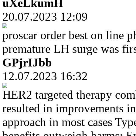
uXeLkumH
20.07.2023 12:09
proscar order best on line 
premature LH surge was firs
GPjrIJbb
12.07.2023 16:32
HER2 targeted therapy com
resulted in improvements in 
approach in most cases Typ
benefits outweigh harms; Ev