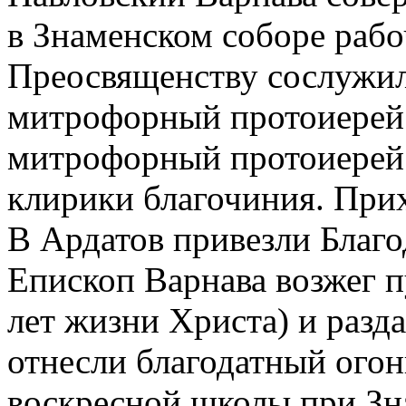
в Знаменском соборе рабо
Преосвященству сослужил
митрофорный протоиере
митрофорный протоиерей
клирики благочиния. При
В Ардатов привезли Благо
Епископ Варнава возжег п
лет жизни Христа) и разд
отнесли благодатный огон
воскресной школы при Зн