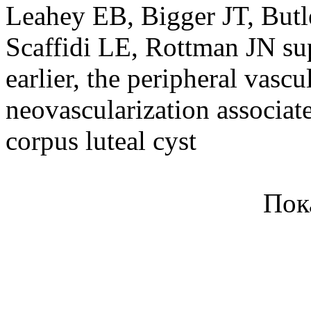
Leahey EB, Bigger JT, Butl
Scaffidi LE, Rottman JN s
earlier, the peripheral vascul
neovascularization associat
corpus luteal cyst
Пок