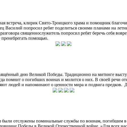
ная встреча, клирик Свято-Троицкого храма и помощник благо
 Отец Василий попросил ребят поделиться своими планами на лет
е разговора священнослужитель попросил ребят беречь себя вовр
е пренебрегать помощью.
свящённый дню Великой Победы. Традиционно на митинге выст
гда помнит о погибших воинах и молится о них. В своей речи от
няют людей и напоминают о ценности мира и подвига предков. Душ
ния были отслужены поминальные службы по воинам, погибшим в
довщине Победы в Великой Отечественной войне. «Для всех нас