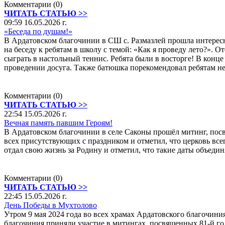
Комментарии (0)
ЧИТАТЬ СТАТЬЮ >>
09:59 16.05.2026 г.
«Беседа по душам!»
В Ардатовском благочинии в СШ с. Размазлей прошла интерес
на беседу к ребятам в школу с темой: «Как я проведу лето?».
сыграть в настольный теннис. Ребята были в восторге! В конц
проведении досуга. Также батюшка порекомендовал ребятам н
Комментарии (0)
ЧИТАТЬ СТАТЬЮ >>
22:54 15.05.2026 г.
Вечная память павшим Героям!
В Ардатовском благочинии в селе Саконы прошёл митинг, по
всех присутствующих с праздником и отметил, что церковь все
отдал свою жизнь за Родину и отметил, что такие даты объеди
Комментарии (0)
ЧИТАТЬ СТАТЬЮ >>
22:45 15.05.2026 г.
День Победы в Мухтолово
Утром 9 мая 2024 года во всех храмах Ардатовского благочи
благочиния приняли участие в митингах, посвященных 81-й го