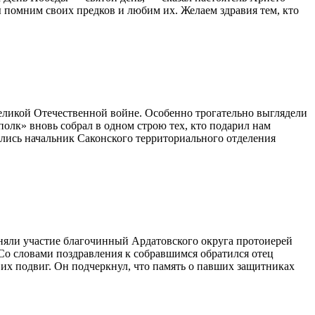
помним своих предков и любим их. Желаем здравия тем, кто
еликой Отечественной войне. Особенно трогательно выглядели
олк» вновь собрал в одном строю тех, кто подарил нам
лись начальник Саконского территориального отделения
няли участие благочинный Ардатовского округа протоиерей
Со словами поздравления к собравшимся обратился отец
 их подвиг. Он подчеркнул, что память о павших защитниках