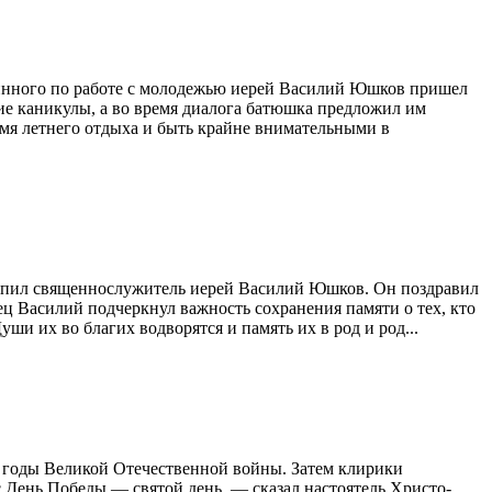
чинного по работе с молодежью иерей Василий Юшков пришел
ние каникулы, а во время диалога батюшка предложил им
емя летнего отдыха и быть крайне внимательными в
упил священнослужитель иерей Василий Юшков. Он поздравил
ец Василий подчеркнул важность сохранения памяти о тех, кто
и их во благих водворятся и память их в род и род...
 годы Великой Отечественной войны. Затем клирики
 День Победы — святой день, — сказал настоятель Христо-