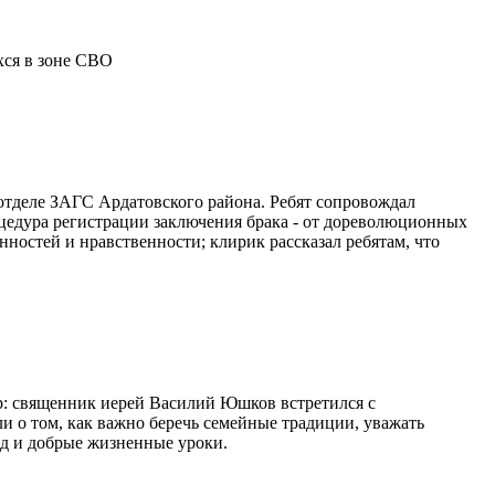
хся в зоне СВО
отделе ЗАГС Ардатовского района. Ребят сопровождал
цедура регистрации заключения брака - от дореволюционных
ностей и нравственности; клирик рассказал ребятам, что
ор: священник иерей Василий Юшков встретился с
и о том, как важно беречь семейные традиции, уважать
ед и добрые жизненные уроки.