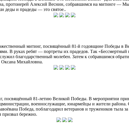
на, протоиерей Алексий Веснин, собравшимся на митинге — Мы 
ши деды и прадеды — это святое..
торжественный митинг, посвящённый 81-й годовщине Победы в В
ми. В руках ребят — портреты их прадедов. Так «Бессмертный п
служил благодарственный молебен. Затем к собравшимся обрати
ы Оксана Михайловна.
инг, посвящённый 81-летию Великой Победы. В мероприятии при
 администрации, военнослужащие, юнармейцы и жители района. 
авоёвана Победа, поблагодарил ветеранов и тружеников тыла за
и призвал бережно.