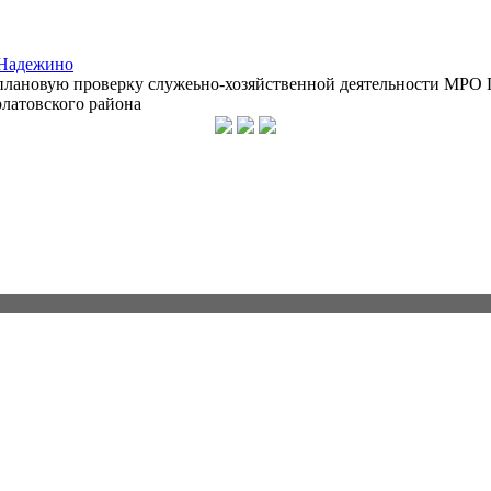
 Надежино
 плановую проверку служеьно-хозяйственной деятельности МРО
латовского района