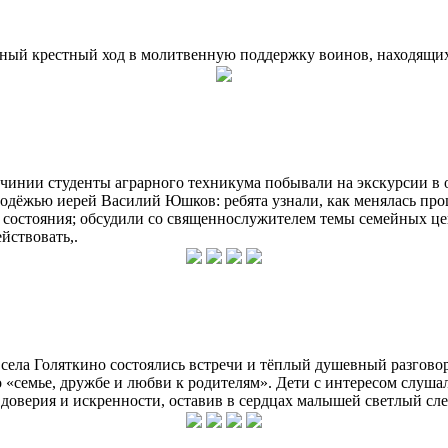
льный крестный ход в молитвенную поддержку воинов, находящи
чинии студенты аграрного техникума побывали на экскурсии в 
одёжью иерей Василий Юшков: ребята узнали, как менялась про
 состояния; обсудили со священнослужителем темы семейных цен
йствовать,.
 села Голяткино состоялись встречи и тёплый душевный разгов
«семье, дружбе и любви к родителям». Дети с интересом слушал
 доверия и искренности, оставив в сердцах малышей светлый сл