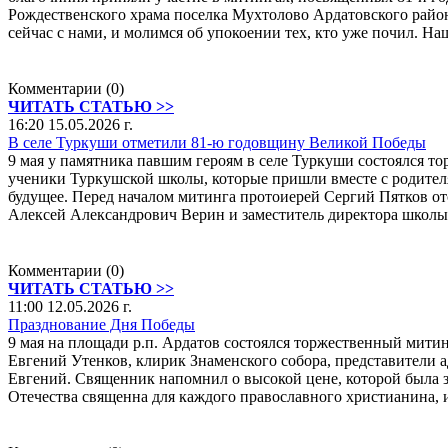
Рождественского храма поселка Мухтолово Ардатовского райо
сейчас с нами, и молимся об упокоении тех, кто уже почил. На
Комментарии (0)
ЧИТАТЬ СТАТЬЮ >>
16:20 15.05.2026 г.
В селе Туркуши отметили 81-ю годовщину Великой Победы
9 мая у памятника павшим героям в селе Туркуши состоялся 
ученики Туркушской школы, которые пришли вместе с родителя
будущее. Перед началом митинга протоиерей Сергий Пятков от
Алексей Александрович Верин и заместитель директора школ
Комментарии (0)
ЧИТАТЬ СТАТЬЮ >>
11:00 12.05.2026 г.
Празднование Дня Победы
9 мая на площади р.п. Ардатов состоялся торжественный мит
Евгений Утенков, клирик Знаменского собора, представители
Евгений. Священник напомнил о высокой цене, которой была з
Отечества священна для каждого православного христианина, 