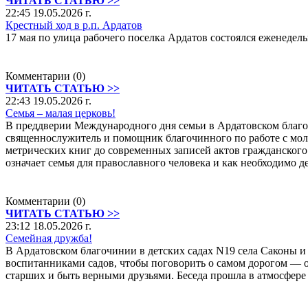
ЧИТАТЬ СТАТЬЮ >>
22:45 19.05.2026 г.
Крестный ход в р.п. Ардатов
17 мая по улица рабочего поселка Ардатов состоялся еженеде
Комментарии (0)
ЧИТАТЬ СТАТЬЮ >>
22:43 19.05.2026 г.
Семья – малая церковь!
В преддверии Международного дня семьи в Ардатовском благо
священнослужитель и помощник благочинного по работе с мол
метрических книг до современных записей актов гражданского
означает семья для православного человека и как необходимо де
Комментарии (0)
ЧИТАТЬ СТАТЬЮ >>
23:12 18.05.2026 г.
Семейная дружба!
В Ардатовском благочинии в детских садах N19 села Саконы и
воспитанниками садов, чтобы поговорить о самом дорогом — о 
старших и быть верными друзьями. Беседа прошла в атмосфере